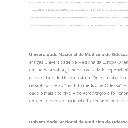
MBBS em Ucrânia | MBBS em Odessa | Estudo em Ucrânia | Estude em Odessa | Educação na Ucrânia | Educação em Odessa | Universidade Nacio
Nacional de Medicina de Odessa | Solicitar MBBS Admissão na Universidade Nacional de Medicina de Odessa | Como obter a admissão directa
Universidade Nacional de Medicina de Odessa | Instituto de Medicina na Universidade Nacional de Medicina de Odessa | Admissão 2016 2017 n
Odontologia na Universidade Nacional de Medicina de Odessa | Faculdade de Farmácia na Universidade Nacional de Medicina de Odessa | Facu
Universidade Nacional de Medicina de Odessa
antigas Universidade de Medicina da Europa Orien
em Odessa sob a grande universidade imperial Rú
universidade de Novorosisk em Odessa foi reforma
rebaptizou-se ao “instituto médico de Odessa”. A
dado o mais alto nível 4 de Acreditação e foi re
obteve o estatuto nacional e foi renomeado para 
Universidade Nacional de Medicina de Odessa