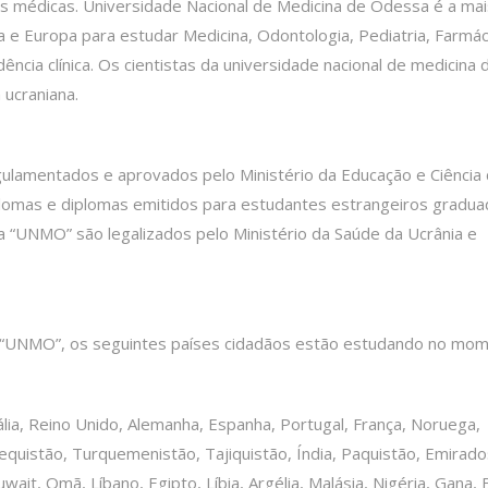
es médicas. Universidade Nacional de Medicina de Odessa é a mai
a e Europa para estudar Medicina, Odontologia, Pediatria, Farmác
ia clínica. Os cientistas da universidade nacional de medicina 
ucraniana.
lamentados e aprovados pelo Ministério da Educação e Ciência
iplomas e diplomas emitidos para estudantes estrangeiros gradu
 “UNMO” são legalizados pelo Ministério da Saúde da Ucrânia e
 “UNMO”, os seguintes países cidadãos estão estudando no mom
ália, Reino Unido, Alemanha, Espanha, Portugal, França, Noruega,
bequistão, Turquemenistão, Tajiquistão, Índia, Paquistão, Emirad
wait, Omã, Líbano, Egipto, Líbia, Argélia, Malásia, Nigéria, Gana,