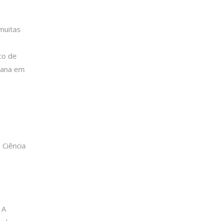
muitas
co de
niana em
 Ciência
 A