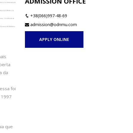
ADMISSION OFFICE
recta na Universidade
 Educação Medica na
+38(066)997-48-69
dessa | Faculdade de
admission@odnmu.com
 Nacional de Medicina
APPLY ONLINE
ais
berta
a da
essa foi
m 1997
nia que