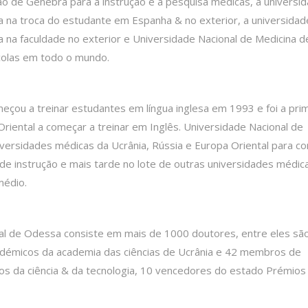
o de Genebra para a instrução e a pesquisa médicas, a universi
 na troca do estudante em Espanha & no exterior, a universidad
 na faculdade no exterior e Universidade Nacional de Medicina d
colas em todo o mundo.
çou a treinar estudantes em língua inglesa em 1993 e foi a pri
riental a começar a treinar em Inglês. Universidade Nacional de
versidades médicas da Ucrânia, Rússia e Europa Oriental para c
de instrução e mais tarde no lote de outras universidades médic
médio.
al de Odessa consiste em mais de 1000 doutores, entre eles sã
adémicos da academia das ciências de Ucrânia e 42 membros de
os da ciência & da tecnologia, 10 vencedores do estado Prémios