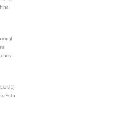
hina,
cional
ra
o nos
 (EGME)
o. Esta