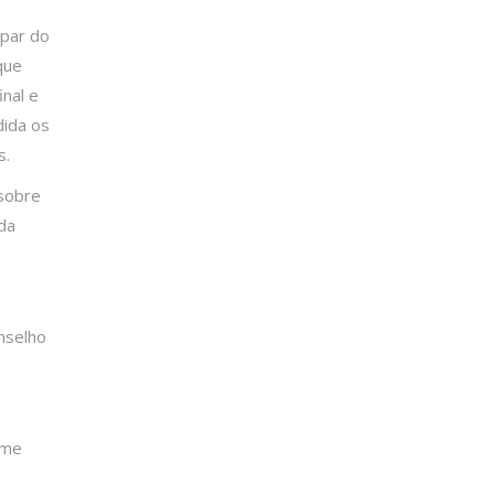
ipar do
que
nal e
dida os
s.
 sobre
da
nselho
ame