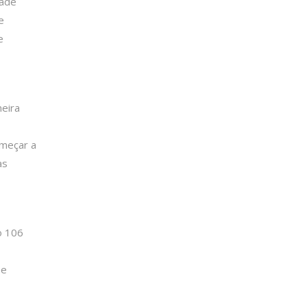
dade
e
e
meira
omeçar a
as
o 106
 e