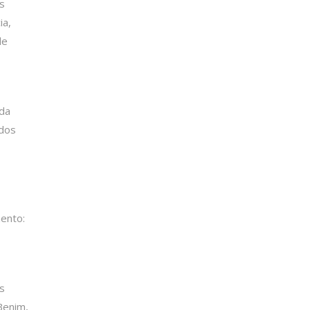
s
ia,
de
 da
ados
ento:
os
 Benim,