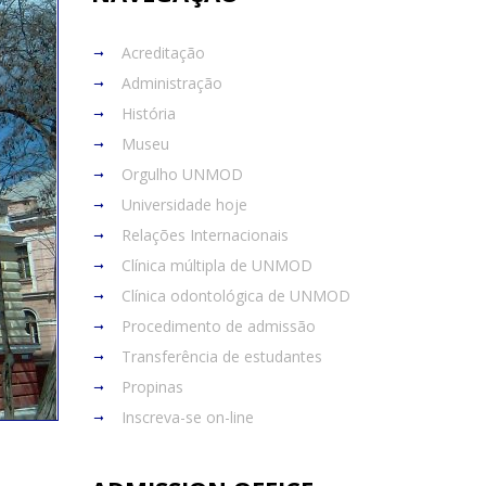
Acreditação
Administração
História
Museu
Orgulho UNMOD
Universidade hoje
Relações Internacionais
Clínica múltipla de UNMOD
Clínica odontológica de UNMOD
Procedimento de admissão
Transferência de estudantes
Propinas
Inscreva-se on-line