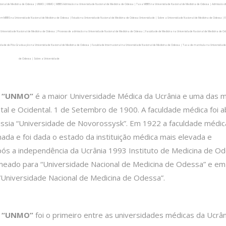
nal de Medicina de Odessa | UNMO | UNMO | MBBS Admissão na Universidade Nacional de Medicina de Odessa | Taxa MBBS na Universidade Nacional de Medicina de Odessa | Admissão di
 em MBBS na Universidade Nacional de Medicina de Odessa | Estudo na Universidade Nacional de Medicina de Odessa Universidade | Sobre a Universidade Nacional de Medicina de Odessa |
a Universidade Nacional de Medicina de Odessa | Processo de admissão na Universidade Nacional de Medicina de Odessa | Faculdade de Medicina na Universidade Nacional de Medicina de O
ldade de Pós-Graduação na Universidade Nacional de Medicina de Odessa | Faculdade Internacional na Universidade Nacional de Medicina de Odessa | Taxa de matrícula na Universidade
de Odessa | Sobre a Universidade
“UNMO”
é a maior Universidade Médica da Ucrânia e uma das m
tal e Ocidental. 1 de Setembro de 1900. A faculdade médica foi a
ssia “Universidade de Novorossysk”. Em 1922 a faculdade médic
da e foi dada o estado da instituição médica mais elevada e
pós a independência da Ucrânia 1993 Instituto de Medicina de Od
nomeado para “Universidade Nacional de Medicina de Odessa” e e
“Universidade Nacional de Medicina de Odessa”.
“UNMO”
foi o primeiro entre as universidades médicas da Ucrâ