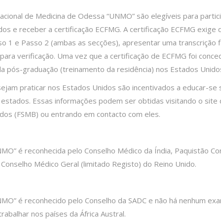
cional de Medicina de Odessa “UNMO” são elegíveis para partic
s e receber a certificação ECFMG. A certificação ECFMG exige 
1 e Passo 2 (ambas as secções), apresentar uma transcrição fi
ara verificação. Uma vez que a certificação de ECFMG foi conce
da pós-graduação (treinamento da residência) nos Estados Unido
sejam praticar nos Estados Unidos são incentivados a educar-se
s estados. Essas informações podem ser obtidas visitando o site 
dos (FSMB) ou entrando em contacto com eles.
MO” é reconhecida pelo Conselho Médico da Índia, Paquistão Co
Conselho Médico Geral (limitado Registo) do Reino Unido.
UNMO” é reconhecido pelo Conselho da SADC e não há nenhum ex
rabalhar nos países da África Austral.